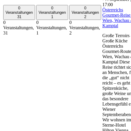
17:00
0
0
0
Österreichs
Veranstaltungen
Veranstaltungen
Veranstaltungen
Gourmet-Reise
31
1
2
Wien, Wachau
0
0
0
Kamptal
Veranstaltungen,
Veranstaltungen,
Veranstaltungen,
31
1
2
Große Terroirs
Große Küche
Österreichs
Gourmet-Route
Wien, Wachau
Kamptal Diese
Reise richtet si
an Menschen, f
die „gut“ nicht
reicht – es geh
Spitzenküche,
große Weine u
das besondere
Lebensgefühl e
Wiener
Septemberaben
Wir wohnen im
Sterne-Hotel
Hilton Vienna